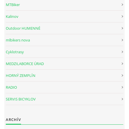
MTBiker
ITINERÁR CYKLOTRAS
Kalinov
PROFIL BALTURS-ÁKOV O.Z.
Outdoor HUMENNÉ
mlbikers nova
PROFIL BALTURS-AKOV
Cyklotrasy
KONTAKT
MEDZILABORCE ÚRAD
HORNÝ ZEMPLÍN
RADIO
SERVIS BICYKLOV
ARCHÍV