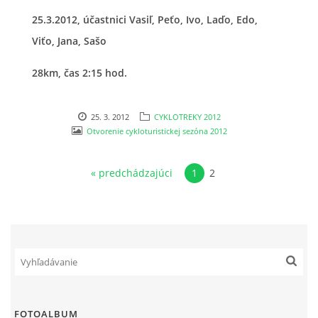
25.3.2012, účastnici Vasiľ, Peťo, Ivo, Laďo, Edo,
CYKLOTREKY 2021
Viťo, Jana, Sašo
CYKLOTREKY 2020
28km, čas 2:15 hod.
CYKLOTREKY 2019
25. 3. 2012
CYKLOTREKY 2012
Otvorenie cykloturistickej sezóna 2012
CYKLOTREKY 2018
« predchádzajúci
1
2
CYKLOTREKY 2017
CYKLOTREKY 2016
CYKLOTREKY 2015
FOTOALBUM