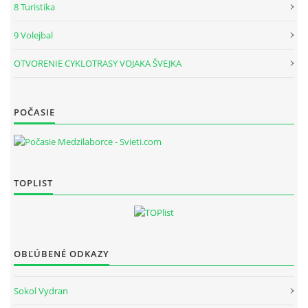
8 Turistika
9 Volejbal
DOKLADY O.Z.
OTVORENIE CYKLOTRASY VOJAKA ŠVEJKA
LYŽOVANIE
POČASIE
TURISTIKA
NAŠE AKTIVITY
TOPLIST
NIEČO O BICYKLOCH
ČRIEPKY Z HISTÓRIE REGIÓNU
OBĽÚBENÉ ODKAZY
Sokol Vydran
ARCHÍV