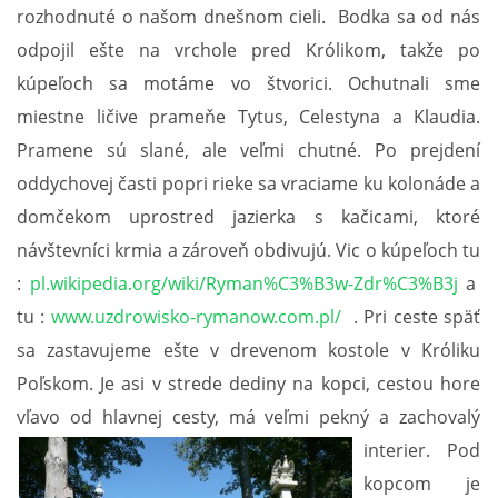
rozhodnuté o našom dnešnom cieli. Bodka sa od nás
CYKLOTREKY 2014
odpojil ešte na vrchole pred Królikom, takže po
kúpeľoch sa motáme vo štvorici. Ochutnali sme
CYKLOTREKY 2013
miestne ličive prameňe Tytus, Celestyna a Klaudia.
Pramene sú slané, ale veľmi chutné. Po prejdení
CYKLOTREKY 2012
oddychovej časti popri rieke sa vraciame ku kolonáde a
domčekom uprostred jazierka s kačicami, ktoré
CYKLOTREKY 2011
návštevníci krmia a zároveň obdivujú. Vic o kúpeľoch tu
:
pl.wikipedia.org/wiki/Ryman%C3%B3w-Zdr%C3%B3j
a
CYKLOTREKY 2010
tu :
www.uzdrowisko-rymanow.com.pl/
. Pri ceste späť
sa zastavujeme ešte v drevenom kostole v Króliku
CYKLOTREKY 2009
Poľskom. Je asi v strede dediny na kopci, cestou hore
vľavo od hlavnej cesty, má veľmi pekný a zachovalý
ZOZNAM ČLENOV O.Z.
interier.
Pod
kopcom je
CYKLOTREKY 2007-08