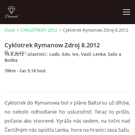
Úvod
CYKLOTREKY 2012
Cyklotrek Rymanow Zdroj 8.2012
ÚVOD
Cyklotrek Rymanow Zdroj 8.2012
19. 8. 2012
19.8.2012 , účastnici : Laďo, Edo, Ivo, Vasiľ, Lenka, Sašo a
CYKLOTREKY 2026
Bodka
78km - čas 5:18 hod.
CYKLOTREKY 2025
CYKLOTREKY 2024
Cyklotrek do Rymanowa bol v pláne Baltursu už dlhšie,
CYKLOTREKY 2023
no nebolo odhodlanie ho uskutočniť. Teraz to prišlo,
počasie ako stvorené. Vyráža nás sedem, na točni nad
CYKLOTREKY 2022
Čertižným nás opúšťa Lenka, hore na hranici zasa Sašo.