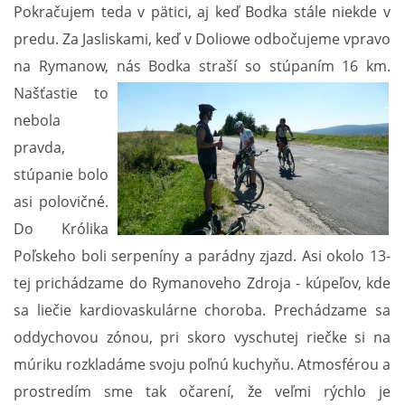
Pokračujem teda v pätici, aj keď Bodka stále niekde v
CYKLOTREKY 2021
predu. Za Jasliskami, keď v Doliowe odbočujeme vpravo
na Rymanow, nás
Bodka straší so stúpaním 16 km.
CYKLOTREKY 2020
Našťastie to
nebola
CYKLOTREKY 2019
pravda,
stúpanie bolo
asi polovičné.
CYKLOTREKY 2018
Do Królika
Poľskeho boli serpeníny a parádny zjazd. Asi okolo 13-
CYKLOTREKY 2017
tej prichádzame do Rymanoveho Zdroja - kúpeľov, kde
sa liečie kardiovaskulárne choroba. Prechádzame sa
CYKLOTREKY 2016
oddychovou zónou, pri skoro vyschutej riečke si na
múriku rozkladáme svoju poľnú kuchyňu. Atmosférou a
CYKLOTREKY 2015
prostredím sme tak očarení, že veľmi rýchlo je