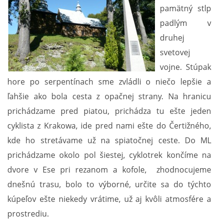
pamätný stlp
padlým v
DOKLADY O.Z.
druhej
svetovej
LYŽOVANIE
vojne. Stúpak
hore po serpentínach sme zvládli o niečo lepšie a
TURISTIKA
ľahšie ako bola cesta z opačnej strany. Na hranicu
prichádzame pred piatou, prichádza tu ešte jeden
NAŠE AKTIVITY
cyklista z Krakowa, ide pred nami ešte do Čertižného,
kde ho stretávame už na spiatočnej ceste. Do ML
NIEČO O BICYKLOCH
prichádzame okolo pol šiestej, cyklotrek končíme na
dvore v Ese pri rezanom a kofole, zhodnocujeme
ČRIEPKY Z HISTÓRIE REGIÓNU
dnešnú trasu, bolo to výborné, určite sa do týchto
kúpeľov ešte niekedy vrátime, už aj kvôli atmosfére a
ARCHÍV
prostrediu.