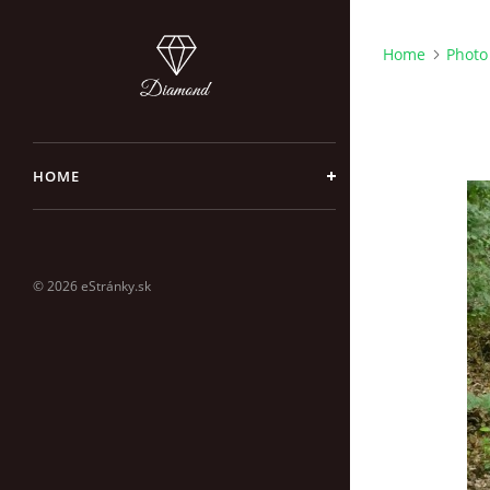
Home
Photo
HOME
© 2026 eStránky.sk