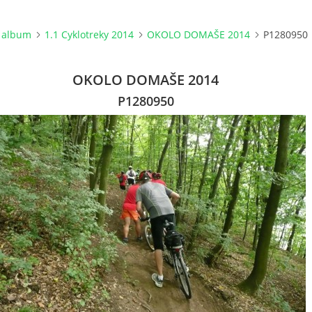
 album
1.1 Cyklotreky 2014
OKOLO DOMAŠE 2014
P1280950
OKOLO DOMAŠE 2014
P1280950