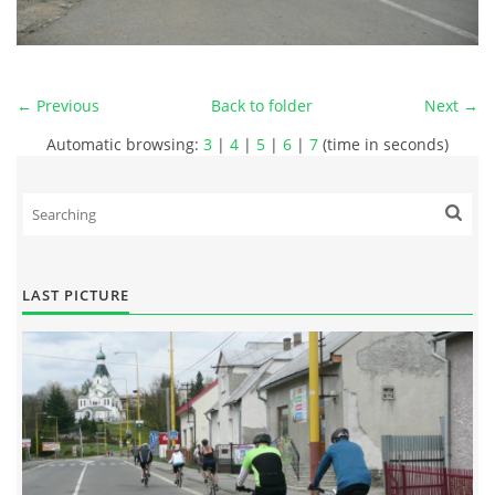
← Previous
Back to folder
Next →
Automatic browsing:
3
|
4
|
5
|
6
|
7
(time in seconds)
LAST PICTURE