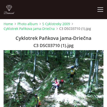
Home
Photo album
5 Cyklotreky 2009
Cyklotrek Paňkova jama-Driečna
C3 DSC03710 (1).jpg
HOME
Cyklotrek Paňkova jama-Driečna
C3 DSC03710 (1).jpg
© 2026 eStránky.sk