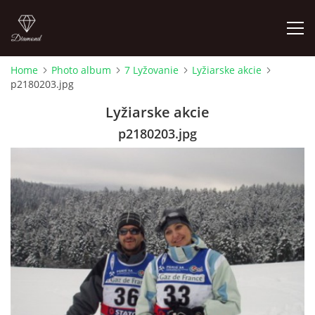
Home
Photo album
7 Lyžovanie
Lyžiarske akcie
p2180203.jpg
HOME
Lyžiarske akcie
p2180203.jpg
© 2026 eStránky.sk