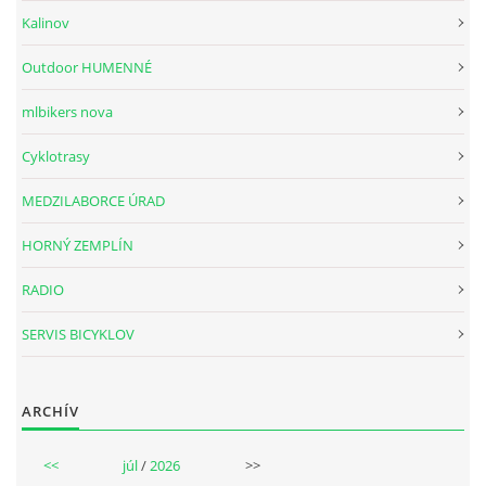
Kalinov
ITINERÁR CYKLOTRAS
Outdoor HUMENNÉ
PROFIL BALTURS-ÁKOV O.Z.
mlbikers nova
Cyklotrasy
PROFIL BALTURS-AKOV
MEDZILABORCE ÚRAD
KONTAKT
HORNÝ ZEMPLÍN
RADIO
SERVIS BICYKLOV
ARCHÍV
<<
júl
/
2026
>>