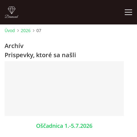
Úvod
2026
07
ÚVOD
Archív
Prispevky, ktoré sa našli
CYKLOTREKY 2026
CYKLOTREKY 2025
CYKLOTREKY 2024
CYKLOTREKY 2023
Oščadnica 1.-5.7.2026
CYKLOTREKY 2022