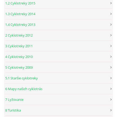
1.2 Cyklotreky 2015
CYKLOTREKY 2014
1.3 Cyklotreky 2014
CYKLOTREKY 2013
1.4 Cyklotreky 2013
2 Cyklotreky 2012
CYKLOTREKY 2012
3 Cyklotreky 2011
CYKLOTREKY 2011
4 Cyklotreky 2010
5 Cyklotreky 2009
CYKLOTREKY 2010
5.1 Staršie cyklotreky
CYKLOTREKY 2009
6 Mapy našich cyklotrás
7 Lyžovanie
ZOZNAM ČLENOV O.Z.
8 Turistika
CYKLOTREKY 2007-08