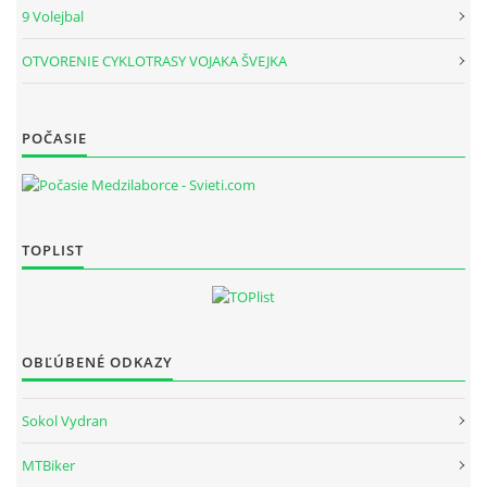
9 Volejbal
OTVORENIE CYKLOTRASY VOJAKA ŠVEJKA
DOKLADY O.Z.
LYŽOVANIE
POČASIE
TURISTIKA
TOPLIST
NAŠE AKTIVITY
NIEČO O BICYKLOCH
OBĽÚBENÉ ODKAZY
ČRIEPKY Z HISTÓRIE REGIÓNU
Sokol Vydran
ARCHÍV
MTBiker