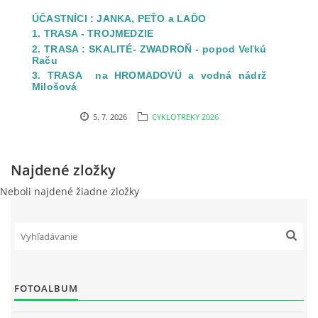
ÚČASTNÍCI : JANKA, PEŤO a LAĎO
CYKLOTREKY 2021
1. TRASA - TROJMEDZIE
2. TRASA : SKALITÉ- ZWADROŇ - popod Veľkú
Raču
CYKLOTREKY 2020
3. TRASA na HROMADOVÚ a vodná nádrž
Milošová
CYKLOTREKY 2019
5. 7. 2026
CYKLOTREKY 2026
CYKLOTREKY 2018
Najdené zložky
Neboli najdené žiadne zložky
CYKLOTREKY 2017
CYKLOTREKY 2016
CYKLOTREKY 2015
FOTOALBUM