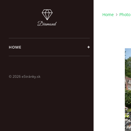
Home
Photo
HOME
© 2026 eStránky.sk