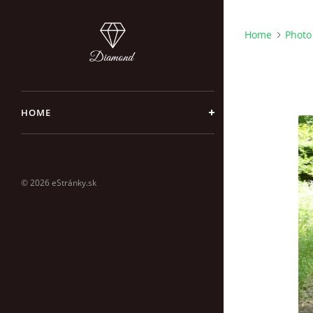
Home
Photo
HOME
© 2026 eStránky.sk