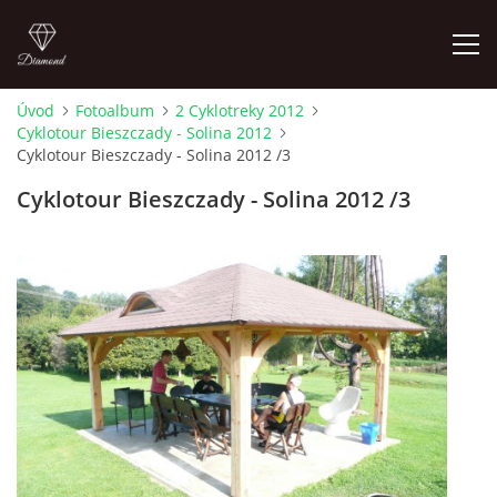
Úvod
Fotoalbum
2 Cyklotreky 2012
Cyklotour Bieszczady - Solina 2012
ÚVOD
Cyklotour Bieszczady - Solina 2012 /3
Cyklotour Bieszczady - Solina 2012 /3
CYKLOTREKY 2026
CYKLOTREKY 2025
CYKLOTREKY 2024
CYKLOTREKY 2023
CYKLOTREKY 2022