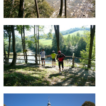
DOKLADY O.Z.
LYŽOVANIE
TURISTIKA
NAŠE AKTIVITY
NIEČO O BICYKLOCH
ČRIEPKY Z HISTÓRIE REGIÓNU
ARCHÍV