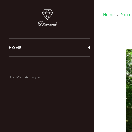
Home
Photo
HOME
© 2026 eStránky.sk