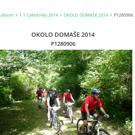
 album
1.1 Cyklotreky 2014
OKOLO DOMAŠE 2014
P1280906
OKOLO DOMAŠE 2014
P1280906